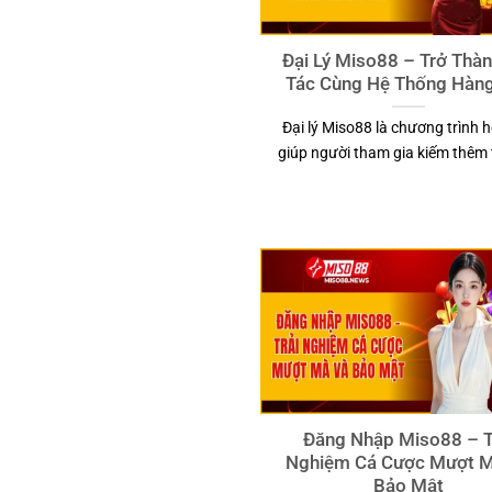
Đại Lý Miso88 – Trở Thàn
Tác Cùng Hệ Thống Hàn
Đại lý Miso88 là chương trình 
giúp người tham gia kiếm thêm t
Đăng Nhập Miso88 – T
Nghiệm Cá Cược Mượt 
Bảo Mật