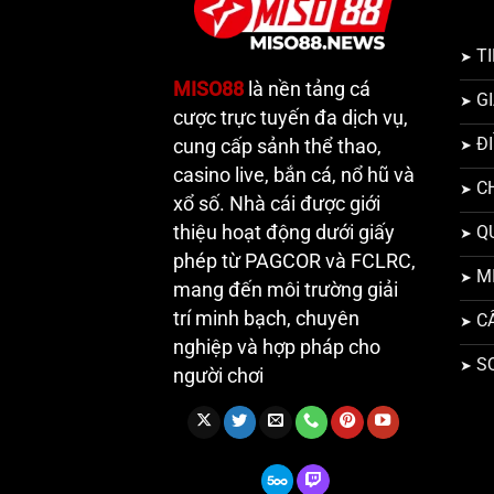
T
MISO88
là nền tảng cá
G
cược trực tuyến đa dịch vụ,
Đ
cung cấp sảnh thể thao,
casino live, bắn cá, nổ hũ và
C
xổ số. Nhà cái được giới
thiệu hoạt động dưới giấy
Q
phép từ PAGCOR và FCLRC,
M
mang đến môi trường giải
trí minh bạch, chuyên
C
nghiệp và hợp pháp cho
S
người chơi