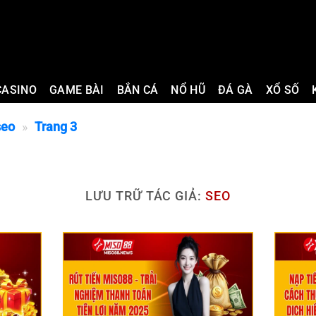
CASINO
GAME BÀI
BẮN CÁ
NỔ HŨ
ĐÁ GÀ
XỔ SỐ
seo
»
Trang 3
LƯU TRỮ TÁC GIẢ:
SEO