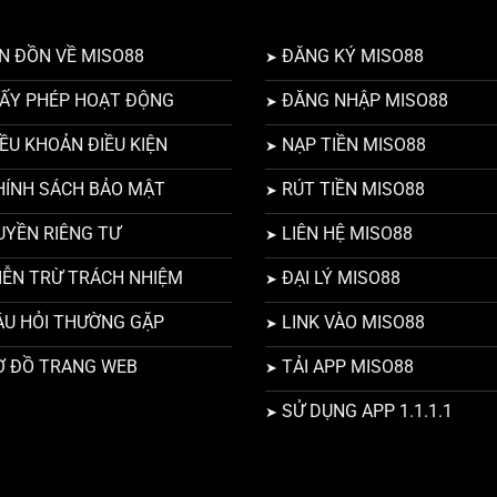
IN ĐỒN VỀ MISO88
ĐĂNG KÝ MISO88
IẤY PHÉP HOẠT ĐỘNG
ĐĂNG NHẬP MISO88
IỀU KHOẢN ĐIỀU KIỆN
NẠP TIỀN MISO88
HÍNH SÁCH BẢO MẬT
RÚT TIỀN MISO88
UYỀN RIÊNG TƯ
LIÊN HỆ MISO88
IỄN TRỪ TRÁCH NHIỆM
ĐẠI LÝ MISO88
ÂU HỎI THƯỜNG GẶP
LINK VÀO MISO88
Ơ ĐỒ TRANG WEB
TẢI APP MISO88
SỬ DỤNG APP 1.1.1.1