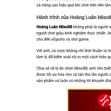
và nâng cao hiệu quả khi chơi trên nền tản
Hành trình của Hoàng Luân Miso88
Hoàng Luân Miso88
không phải là người m
người chơi giàu kinh nghiệm thực chiến. 
cho đến eSports và slot game.
Với anh, cá cược không chỉ đơn thuần là trò 
tâm lý để kiểm soát rủi ro một cách hiệu q
Chia sẻ về lý do chọn Miso88, anh cho biế
được tối ưu hóa cho cả tân thủ lẫn người 
sản phẩm và luôn có những lời khuyên đú