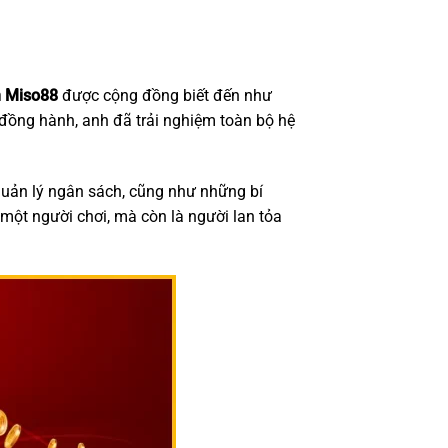
n Miso88
được cộng đồng biết đến như
đồng hành, anh đã trải nghiệm toàn bộ hệ
 quản lý ngân sách, cũng như những bí
một người chơi, mà còn là người lan tỏa