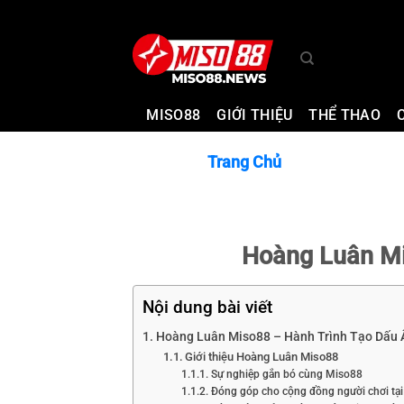
Bỏ
qua
nội
dung
MISO88
GIỚI THIỆU
THỂ THAO
Trang Chủ
Hoàng Luân Mi
Nội dung bài viết
Hoàng Luân Miso88 – Hành Trình Tạo Dấu 
Giới thiệu Hoàng Luân Miso88
Sự nghiệp gắn bó cùng Miso88
Đóng góp cho cộng đồng người chơi tại