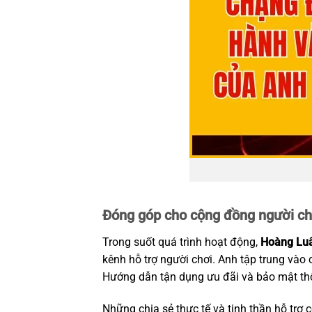
Đóng góp cho cộng đồng người chơ
Trong suốt quá trình hoạt động,
Hoàng Lu
kênh hỗ trợ người chơi. Anh tập trung vào 
Hướng dẫn tận dụng ưu đãi và bảo mật thô
Những chia sẻ thực tế và tinh thần hỗ trợ