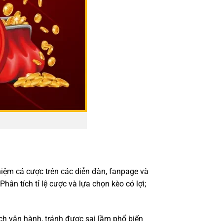
hiệm cá cược trên các diễn đàn, fanpage và
hân tích tỉ lệ cược và lựa chọn kèo có lợi;
ch vận hành, tránh được sai lầm phổ biến