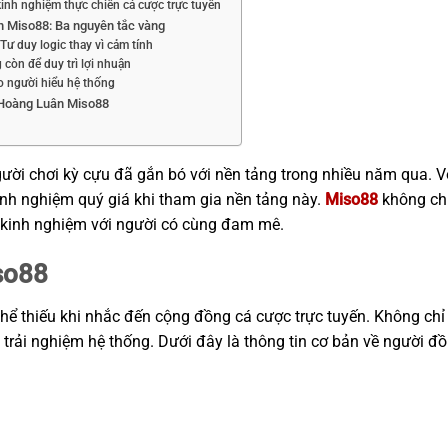
inh nghiệm thực chiến cá cược trực tuyến
n Miso88: Ba nguyên tắc vàng
Tư duy logic thay vì cảm tính
còn để duy trì lợi nhuận
o người hiểu hệ thống
i Hoàng Luân Miso88
gười chơi kỳ cựu đã gắn bó với nền tảng trong nhiều năm qua.
kinh nghiệm quý giá khi tham gia nền tảng này.
Miso88
không chỉ 
sẻ kinh nghiệm với người có cùng đam mê.
so88
thể thiếu khi nhắc đến cộng đồng cá cược trực tuyến. Không chỉ
 trải nghiệm hệ thống. Dưới đây là thông tin cơ bản về người đồ