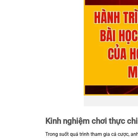
Kinh nghiệm chơi thực ch
Trong suốt quá trình tham gia cá cược, an