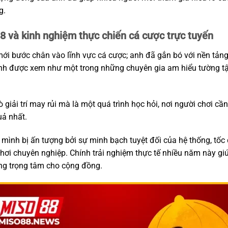
g.
 và kinh nghiệm thực chiến cá cược trực tuyến
ới bước chân vào lĩnh vực cá cược; anh đã gắn bó với nền tảng 
Anh được xem như một trong những chuyên gia am hiểu tường tậ
giải trí may rủi mà là một quá trình học hỏi, nơi người chơi cần p
uả nhất.
t mình bị ấn tượng bởi sự minh bạch tuyệt đối của hệ thống, tốc
chơi chuyên nghiệp. Chính trải nghiệm thực tế nhiều năm này g
ng trọng tâm cho cộng đồng.