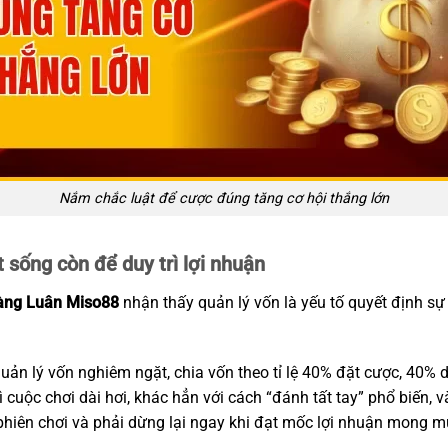
Nắm chắc luật để cược đúng tăng cơ hội thắng lớn
 sống còn để duy trì lợi nhuận
àng Luân Miso88
nhận thấy quản lý vốn là yếu tố quyết định sự
n lý vốn nghiêm ngặt, chia vốn theo tỉ lệ 40% đặt cược, 40% 
trì cuộc chơi dài hơi, khác hẳn với cách “đánh tất tay” phổ biến
hiên chơi và phải dừng lại ngay khi đạt mốc lợi nhuận mong muố