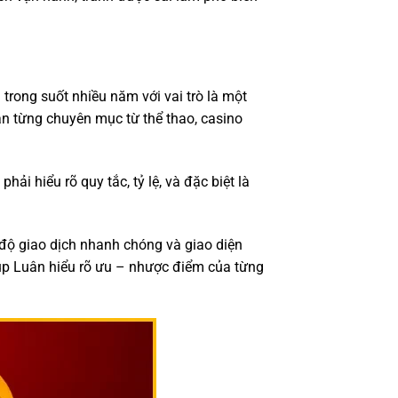
trong suốt nhiều năm với vai trò là một
n từng chuyên mục từ thể thao, casino
hải hiểu rõ quy tắc, tỷ lệ, và đặc biệt là
 độ giao dịch nhanh chóng và giao diện
iúp Luân hiểu rõ ưu – nhược điểm của từng