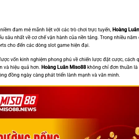
niềm đam mê mãnh liệt với các trò chơi trực tuyến,
Hoàng Luâ
ểu sâu nhất về cơ chế vận hành của nền tảng. Trong nhiều năm 
rts cho đến các dòng slot game hiện đại.
y được vốn kinh nghiệm phong phú về chiến lược đặt cược, cách
àn và hiệu quả hơn.
Hoàng Luân Miso88
không chỉ đơn thuần là 
cộng đồng ngày càng phát triển lành mạnh và văn minh.