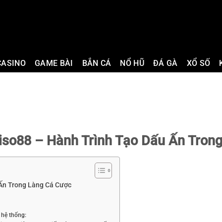
CASINO
GAME BÀI
BẮN CÁ
NỔ HŨ
ĐÁ GÀ
XỔ SỐ
so88 – Hành Trình Tạo Dấu Ấn Tron
Ấn Trong Làng Cá Cược
 hệ thống: