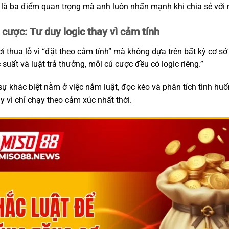
 là ba điểm quan trọng mà anh luôn nhấn mạnh khi chia sẻ với 
 cược: Tư duy logic thay vì cảm tính
ơi thua lỗ vì “đặt theo cảm tính” mà không dựa trên bất kỳ cơ s
c suất và luật trả thưởng, mỗi cú cược đều có logic riêng.”
sự khác biệt nằm ở việc nắm luật, đọc kèo và phân tích tình hu
y vì chỉ chạy theo cảm xúc nhất thời.