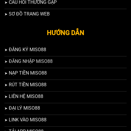
CÂU HỎI THƯỜNG GẶP
SƠ ĐỒ TRANG WEB
HƯỚNG DẪN
ĐĂNG KÝ MISO88
ĐĂNG NHẬP MISO88
NẠP TIỀN MISO88
RÚT TIỀN MISO88
LIÊN HỆ MISO88
ĐẠI LÝ MISO88
LINK VÀO MISO88