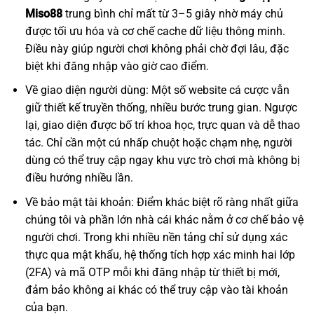
Miso88
trung bình chỉ mất từ 3–5 giây nhờ máy chủ
được tối ưu hóa và cơ chế cache dữ liệu thông minh.
Điều này giúp người chơi không phải chờ đợi lâu, đặc
biệt khi đăng nhập vào giờ cao điểm.
Về giao diện người dùng: Một số website cá cược vẫn
giữ thiết kế truyền thống, nhiều bước trung gian. Ngược
lại, giao diện được bố trí khoa học, trực quan và dễ thao
tác. Chỉ cần một cú nhấp chuột hoặc chạm nhẹ, người
dùng có thể truy cập ngay khu vực trò chơi mà không bị
điều hướng nhiều lần.
Về bảo mật tài khoản: Điểm khác biệt rõ ràng nhất giữa
chúng tôi và phần lớn nhà cái khác nằm ở cơ chế bảo vệ
người chơi. Trong khi nhiều nền tảng chỉ sử dụng xác
thực qua mật khẩu, hệ thống tích hợp xác minh hai lớp
(2FA) và mã OTP mỗi khi đăng nhập từ thiết bị mới,
đảm bảo không ai khác có thể truy cập vào tài khoản
của bạn.