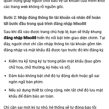
quan trọng giúp người chơi bảo vệ tài khoản của mình khỏi
các trang web không rõ nguồn gốc.
Bước 2: Nhập đúng thông tin tài khoản cá nhân để hoàn
tất bước đầu trong quá trình đăng nhập Miso88
Sau khi đã vào được trang chủ hợp lệ, bạn sẽ thấy khung
đăng nhập Miso88
hiển thị nổi bật trên giao diện chính. Tại
đây, người chơi chỉ cần nhập thông tin tài khoản gồm tên
đăng nhập và mật khẩu đã được tạo trước đó khi đăng ký.
Kiểm tra kỹ từng ký tự trong phần mật khẩu (bao gồm
chữ hoa, chữ thường, ký hiệu và số).
Đảm bảo không bật chế độ tự động dịch hoặc gõ sai
ngôn ngữ bàn phím.
Nếu sử dụng thiết bị công cộng, nên tắt chế độ lưu mật
khẩu để đảm bảo an toàn.
Chỉ cần sai một ký tự nhỏ, hệ thống sẽ tự động báo lỗi