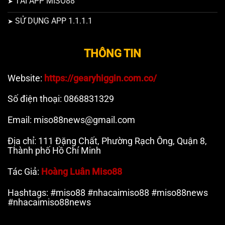
TẢI APP MISO88
SỬ DỤNG APP 1.1.1.1
THÔNG TIN
Website:
https://gearyhiggin.com.co/
Số điện thoại: 0868831329
Email:
miso88news@gmail.com
Địa chỉ: 111 Đặng Chất, Phường Rạch Ông, Quận 8,
Thành phố Hồ Chí Minh
Tác Giả:
Hoàng Luân Miso88
Hashtags: #miso88 #nhacaimiso88 #miso88news
#nhacaimiso88news