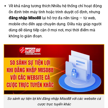
Về khả năng tương thích:Nhiều hệ thống chỉ hoạt động
ổn định trên máy tính hoặc trình duyệt cố định, nhưng
đăng nhập Miso88
lại hỗ trợ đa nền tảng — từ web,
mobile cho đến app chuyên dụng. Điều này giúp người
dùng dễ dàng tiếp cận ở mọi nơi, mọi thời điểm mà
không lo gián đoạn.
So sánh sự tiện lợi khi đăng nhập Miso88 với các website cá
cược trực tuyến khác