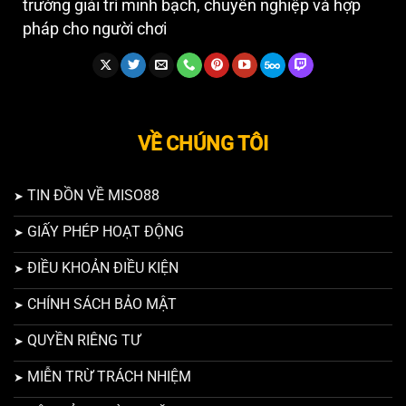
trường giải trí minh bạch, chuyên nghiệp và hợp
pháp cho người chơi
VỀ CHÚNG TÔI
TIN ĐỒN VỀ MISO88
GIẤY PHÉP HOẠT ĐỘNG
ĐIỀU KHOẢN ĐIỀU KIỆN
CHÍNH SÁCH BẢO MẬT
QUYỀN RIÊNG TƯ
MIỄN TRỪ TRÁCH NHIỆM