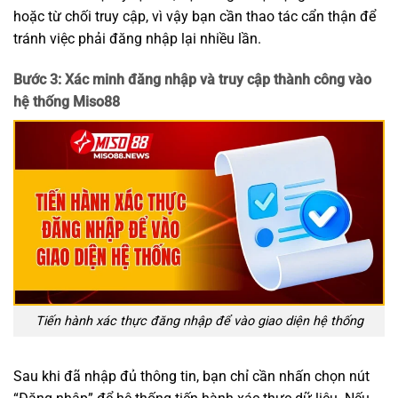
hoặc từ chối truy cập, vì vậy bạn cần thao tác cẩn thận để
tránh việc phải đăng nhập lại nhiều lần.
Bước 3: Xác minh đăng nhập và truy cập thành công vào
hệ thống Miso88
Tiến hành xác thực đăng nhập để vào giao diện hệ thống
Sau khi đã nhập đủ thông tin, bạn chỉ cần nhấn chọn nút