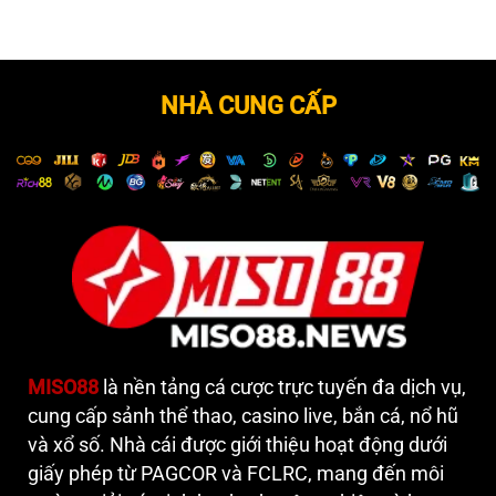
NHÀ CUNG CẤP
MISO88
là nền tảng cá cược trực tuyến đa dịch vụ,
cung cấp sảnh thể thao, casino live, bắn cá, nổ hũ
và xổ số. Nhà cái được giới thiệu hoạt động dưới
giấy phép từ PAGCOR và FCLRC, mang đến môi