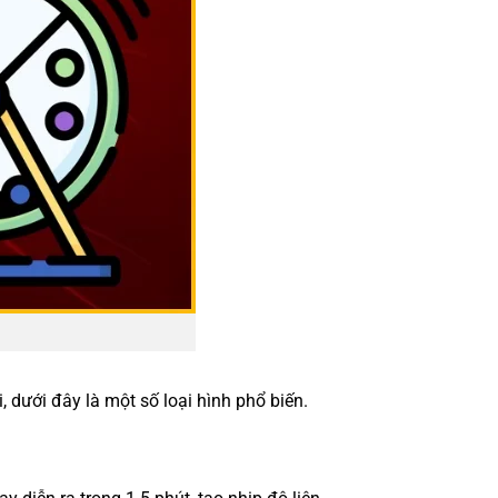
, dưới đây là một số loại hình phổ biến.