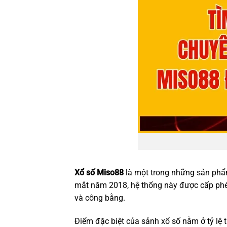
Xổ số Miso88
là một trong những sản phẩm 
mắt năm 2018, hệ thống này được cấp ph
và công bằng.
Điểm đặc biệt của sảnh xổ số nằm ở tỷ lệ 