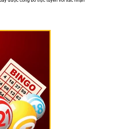
quay được công bố trực tuyến với xác nhận