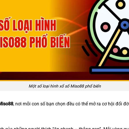
Một số loại hình xổ số Miso88 phổ biến
Miso88
, nơi mỗi con số bạn chọn đều có thể mở ra cơ hội đổi đời