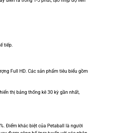
diễn ra trong 1-5 phút, tạo nhịp độ liên
ế tiếp.
 lượng Full HD. Các sản phẩm tiêu biểu gồm
hiển thị bảng thống kê 30 kỳ gần nhất,
,7%. Điểm khác biệt của Petaball là người