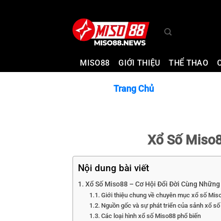
Bỏ
qua
nội
dung
MISO88
GIỚI THIỆU
THỂ THAO
Trang Chủ
Xổ Số Miso
Nội dung bài viết
Xổ Số Miso88 – Cơ Hội Đổi Đời Cùng Nhữn
Giới thiệu chung về chuyên mục xổ số Mis
Nguồn gốc và sự phát triển của sảnh xổ s
Các loại hình xổ số Miso88 phổ biến