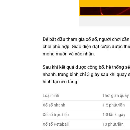
Để bắt đầu tham gia xổ số, người chơi cần 
chơi phù hợp. Giao diện đặt cược được thiế
mong muốn và xác nhận.
Sau khi kết quả được công bố, hệ thống sẽ
nhanh, trung bình chỉ 3 giây sau khi quay s
hình tại nền tảng:
Loại hình
Thời gian quay
Xổ số nhanh
1-5 phút/lần
Xổ số trực tiếp
1-3 lần/ngày
Xổ số Petaball
10 phút/lần