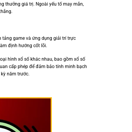
ng thưởng giá trị. Ngoài yếu tố may mắn,
thắng.
 tảng game và ứng dụng giải trí trực
làm định hướng cốt lõi.
loại hình xổ số khác nhau, bao gồm xổ số
cơ quan cấp phép để đảm bảo tính minh bạch
 kỳ năm trước.