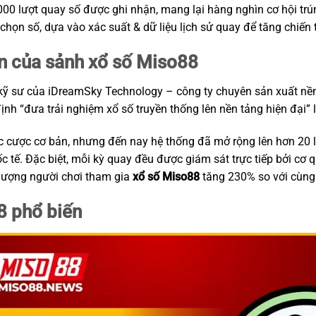
.000 lượt quay số được ghi nhận, mang lại hàng nghìn cơ hội trú
chọn số, dựa vào xác suất & dữ liệu lịch sử quay để tăng chiến 
ển của sảnh xổ số Miso88
 kỹ sư của iDreamSky Technology – công ty chuyên sản xuất nền
định “đưa trải nghiệm xổ số truyền thống lên nền tảng hiện đại” 
ức cược cơ bản, nhưng đến nay hệ thống đã mở rộng lên hơn 20 
uốc tế. Đặc biệt, mỗi kỳ quay đều được giám sát trực tiếp bởi 
 lượng người chơi tham gia
xổ số Miso88
tăng 230% so với cùng
8 phổ biến