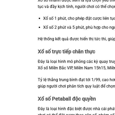
Xổ số nhanh được xem là lựa chọn yêu thíc
tục và đầy kịch tính, người chơi có thể ch
Xổ số 1 phút, cho phép đặt cược liên tụ
Xổ số 2 phút và 5 phút, phù hợp cho ng
Hệ thống kết quả được hiển thị tức thì, giú
Xổ số trực tiếp chân thực
Đây là loại hình mô phỏng các kỳ quay tru
Xổ số Miền Bắc VIP, Miền Nam 15h15, Miề
Tỷ lệ thắng trung bình đạt tới 1/99, cao h
giúp người chơi phân tích quy luật để chọ
Xổ số Petaball độc quyền
Đây là loại hình đặc biệt được nhà cái phát