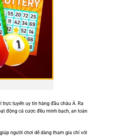
 trực tuyến uy tín hàng đầu châu Á. Ra
t động cá cược đều minh bạch, an toàn
giúp người chơi dễ dàng tham gia chỉ với