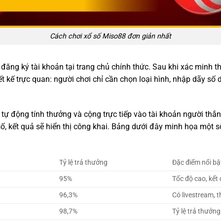
Cách chơi xổ số Miso88 đơn giản nhất
đăng ký tài khoản tại trang chủ chính thức. Sau khi xác minh th
t kế trực quan: người chơi chỉ cần chọn loại hình, nhập dãy số
 tự động tính thưởng và cộng trực tiếp vào tài khoản người thắn
ố, kết quả sẽ hiển thị công khai. Bảng dưới đây minh họa một số 
Tỷ lệ trả thưởng
Đặc điểm nổi bậ
95%
Tốc độ cao, kết 
96,3%
Có livestream, t
98,7%
Tỷ lệ trả thưởn